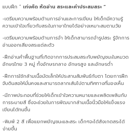
แบบฝึก “
เก่งคัด หัดอ่าน สระและคำประสมสระ
”
-เตรียมความพร้อมด้านการอ่านและการเขียน ให้เด็กมีความรู้
ความเข้าใจเกี่ยวกับสระในภาษาไทยได้อย่างเหมาะสมตามวัย
-เตรียมความพร้อมด้านการจำ ให้เด็กสามารถจำรูปสระ รู้จักการ
อ่านออกเสียงสระแต่ละตัว
-ฝึกอ่านคำพื้นฐานที่เกิดจากการประสมสระกับพยัญชนะในหมวด
อักษรไทย 3 หมู่ ทั้งอักษรกลาง อักษรสูง และอักษรต่ำ
-ฝึกการใช้กล้ามเนื้อมัดเล็กให้ประสานสัมพันธ์กับตา โดยการฝึก
จับดินสอให้มั่นคงและสามารถลากเส้นไปตามทิศทางที่มองเห็น
-มีภาพประกอบที่ช่วยให้เด็กเข้าใจความหมายและเพลิดเพลินกับ
การระบายสี ซึ่งจะช่วยในการพัฒนากล้ามเนื้อนิ้วมือให้แข็งแรง
เขียนได้ทนขึ้น
-พิมพ์ 2 สี เพื่อแยกพยัญชนะและสระ เด็กๆจะได้สังเกตสระได้
ง่ายขึ้น