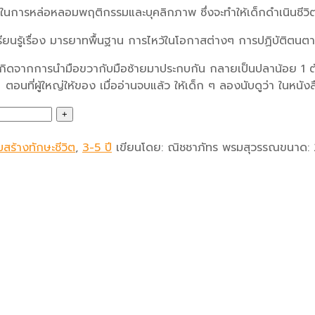
บในการหล่อหลอมพฤติกรรมและบุคลิกภาพ ซึ่งจะทำให้เด็กดำเนินชีวิ
ียนรู้เรื่อง มารยาทพื้นฐาน การไหว้ในโอกาสต่างๆ การปฏิบัติตนตา
ย ที่เกิดจากการนำมือขวากับมือซ้ายมาประกบกัน กลายเป็นปลาน้อย 1
ตอนที่ผู้ใหญ่ให้ของ เมื่ออ่านจบแล้ว ให้เด็ก ๆ ลองนับดูว่า ในหนังสือ
สร้างทักษะชีวิต
,
3-5 ปี
เขียนโดย:
ณิชชาภัทร พรมสุวรรณ
ขนาด: