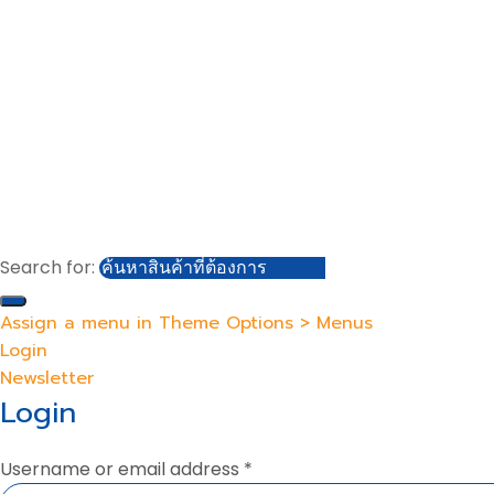
าวน์โหลดแคตตาล็อก
รู้จักเรา
วน์โหลดคู่มือครู
ติดต่อเรา
าวสาร
ร่วมงานกับเรา
©
Copyright
2026 Kang Xuan Educational Publishing Corp. All
Rights Reserved.
Search for:
Assign a menu in Theme Options > Menus
Login
Newsletter
Login
Username or email address
*