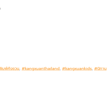
ะ
พิมพ์คังซวน
,
#kangxuanthailand
,
#kangxuankids
,
#นิทาน