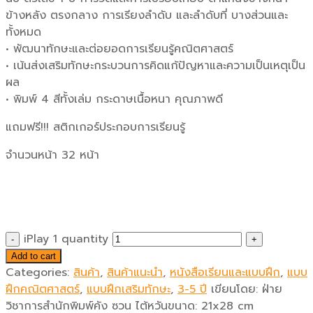
ข้างหลัง ตรงกลาง การเรียงลำดับ และลำดับที่ บางส่วนและ
ทั้งหมด
• พัฒนาทักษะและต่อยอดการเรียนรู้คณิตศาสตร์
• เน้นส่งเสริมทักษะกระบวนการคิดแก้ปัญหาและความเป็นเหตุเป็น
ผล
• พิมพ์ 4 สีทั้งเล่ม กระดาษเนื้อหนา คุณภาพดี
แถมฟรี!!! สติกเกอร์ประกอบการเรียนรู้
จำนวนหน้า 32 หน้า
iPlay 1 quantity
Add to cart
Categories:
สินค้า
,
สินค้าแนะนำ
,
หนังสือเรียนและแบบฝึก
,
แบบ
ฝึกคณิตศาสตร์
,
แบบฝึกเสริมทักษะ
,
3-5 ปี
เขียนโดย:
ฝ่าย
วิชาการสำนักพิมพ์คัง ซวน ไต้หวัน
ขนาด:
21x28 cm