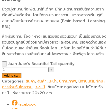
มีจุดมุ่งหมายที่จะพัฒนาให้เด็กๆ มีทักษะด้านการจับใจความจาก
เรื่องที่ฟังหรืออ่าน โดยใช้กระบวนการตามแนวทางการเรียนรู้ที่
สอดคล้องกับการทำงานของสมอง (Brain-based Learning-
BBL)
สำหรับนิทานเรื่อง “หางแสนสวยของจวนจวน” เป็นเรื่องราวของ
จวนจวนลูกสุนัขจิ้งจอกที่มีหางยาวและสวยงาม เธอคิดว่าตนเอง
นั้นโดดเด่นและน่าชื่นชมที่สุดในโลก แต่วันหนึ่งเธอได้ยินว่ามีผู้ที่น่า
ชื่นชมกว่าเธอ เธอจึงเดินทางไปพบพวกเขาเพื่อพิสูจน์ความจริง
Juan Juan's Beautiful Tail quantity
Add to cart
Categories:
สินค้า
,
สินค้าแนะนำ
,
นิทานภาพ
,
นิทานเสริมทักษะ
การอ่านจับใจความ
,
3-5 ปี
เขียนโดย:
หวูหมิงชุน แปลโดย: วัช
ภานี แซ่เฉา
ขนาด:
20x20 cm
Facebook