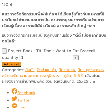
150
฿
แนวทางจัดกิจกรรมเพื่อให้เด็ก ๆ ได้เรียนรู้เกี่ยวกับอาหารที่มี
ประโยชน์ จำนวนและการนับ
สามารถบูรณาการกับหน่วยการ
เรียนรู้เรื่อง อาหารดีมีประโยชน์ อาหารหลัก 5 หมู่ ฯลฯ
แนวทางจัดกิจกรรมเล่มนี้ ใช้คู่กับนิทานเรื่อง
“ตีตี้ ไม่อยากกินบร
อกโคลี”
Project Book : Titi Don’t Want to Eat Broccoli
quantity
Add to cart
Categories:
สินค้า
,
สินค้าแนะนำ
,
นิทานภาพ
,
นิทานบูรณาการ
สร้างเสริมความฉลาดทางพหุปัญญา
,
คู่มือ
,
3-5 ปี
เขียนโดย:
ฝ่ายวิชาการสำนักพิมพ์คัง ซวน ไต้หวัน
ขนาด:
25x25 cm
Facebook
Twitter
Line