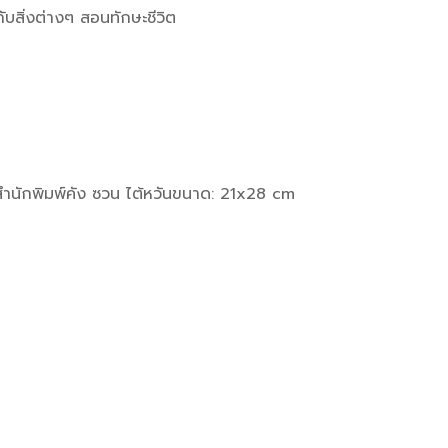
บสิ่งต่างๆ สอนทักษะชีวิต
ำนักพิมพ์คัง ซวน ไต้หวัน
ขนาด:
21x28 cm