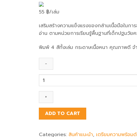
55
฿
/เล่ม
เสริมสร้างความแข็งแรงของกล้ามเนื้อมือในการจ
อ่าน ตามหน่วยการเรียนรู้พื้นฐานที่เด็กปฐมวัยค
พิมพ์ 4 สีทั้งเล่ม กระดาษเนื้อหนา คุณภาพดี 
Fun
Coloring
:Toy
and
Personal
Belongings
ADD TO CART
quantity
Categories:
สินค้าแนะนำ
,
เตรียมความพร้อมด