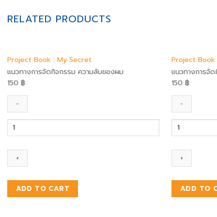
RELATED PRODUCTS
Project Book : My Secret
Project Book :
แนวทางการจัดกิจกรรม ความลับของผม
แนวทางการจัดก
150
฿
150
฿
Project
Project
Book
Book
:
:
My
Colorful
Secret
Cities
quantity
quantity
ADD TO CART
ADD TO 