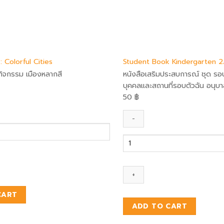
 Colorful Cities
Student Book Kindergarten 2
ิจกรรม เมืองหลากสี
หนังสือเสริมประสบการณ์ ชุด รอบ
บุคคลเเละสถานที่รอบตัวฉัน อนุบ
50
฿
Student
Book
Kindergarten
2/2
quantity
CART
ADD TO CART