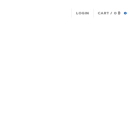
LOGIN
CART /
0
฿
0