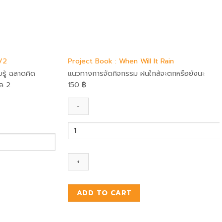
/2
Project Book : When Will It Rain
รู้ ฉลาดคิด
แนวทางการจัดกิจกรรม ฝนใกล้จะตกหรือยังนะ
าล 2
150
฿
Project
Book
:
When
Will
It
Rain
ADD TO CART
quantity