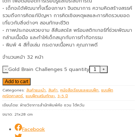
เด็ก เพื่อต่อยอดการเรียนรู้และประสบการณ์
• เด็กจะได้พัฒนาทั้งเรื่องภาษา จินตนาการ ความคิดสร้างสรรค์
รวมถึงการคิดแก้ปัญหา การคิดเชิงเหตุผลและการคิดรวบยอด
เกี่ยวกับสิ่งต่างๆ สอนทักษะชีวิต
• ภาพประกอบสวยงาม สีสันสดใส พร้อมสติกเกอร์ที่ช่วยพัฒนา
กล้ามเนื้อมือ และทำให้เด็กสนุกกับการทำกิจกรรม
• พิมพ์ 4 สีทั้งเล่ม กระดาษเนื้อหนา คุณภาพดี
จำนวนหน้า 32 หน้า
Gold Brain Challenges 5 quantity
Add to cart
Categories:
สินค้าแนะนำ
,
สินค้า
,
หนังสือเรียนและแบบฝึก
,
แบบฝึก
คณิตศาสตร์
,
แบบฝึกเสริมทักษะ
,
3-5 ปี
เขียนโดย:
ฝ่ายวิชาการสำนักพิมพ์คัง ซวน ไต้หวัน
ขนาด:
21x28 cm
Facebook